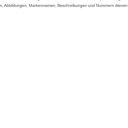
en, Abbildungen, Markennamen, Beschreibungen und Nummern dienen n
kte
Quick Links
Auslegungssoftware
le
Mediathek
 für Biogas
AGB
gdichtungen