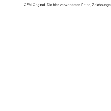
OEM Original. Die hier verwendeten Fotos, Zeichnung
Unternehmen
Produ
Über uns
Pumpen
Kontakt
Ersatztei
News
Lösungen
Gleitrin