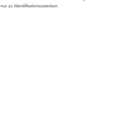
ur zu Identifikationszwecken.
Verbinden
Facebook
LinkedIn
YouTube
Twitter